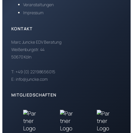
Veranstaltungen
Impressum
KONTAKT
Marc Juncke EDV Beratung
Weißenburgstr. 44
50670 Köln
T: +49 (0) 22198656015
E: info@juncke.com
MITGLIEDSCHAFTEN