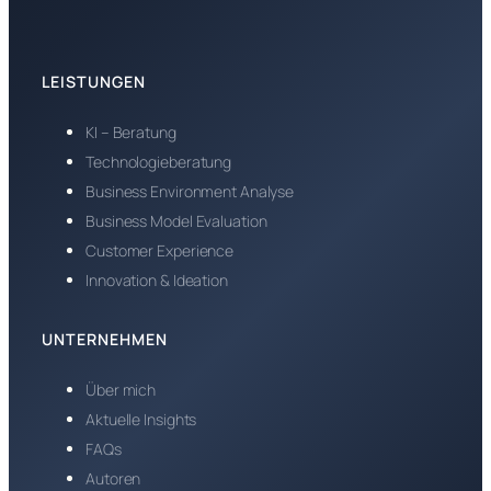
LEISTUNGEN
KI – Beratung
Technologieberatung
Business Environment Analyse
Business Model Evaluation
Customer Experience
Innovation & Ideation
UNTERNEHMEN
Über mich
Aktuelle Insights
FAQs
Autoren