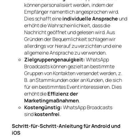
können personalisiert werden, indem der
Empfänger namentlich angesprochen wird.
Dies schafft eine
individuelle Ansprache
und
erhöht die Wahrscheinlichkeit, dass die
Nachricht geöffnet und gelesen wird. Aus
Gründen der Bequemlichkeit schlagen wir
allerdings vor hierauf zu verzichten und eine
allgemeine Ansprache zu verwenden.
Zielgruppengenauigkeit:
WhatsApp
Broadcasts können gezielt an bestimmte
Gruppen von Kontakten versendet werden, z.
B. an Stammkunden oder an Kunden, die sich
für ein bestimmtes Event interessieren. Dies
erhöht die
Effizienz der
Marketingmaßnahmen
.
Kostengünstig:
WhatsApp Broadcasts
sind
kostenfrei
.
Schritt-für-Schritt-Anleitung für Android und
iOS