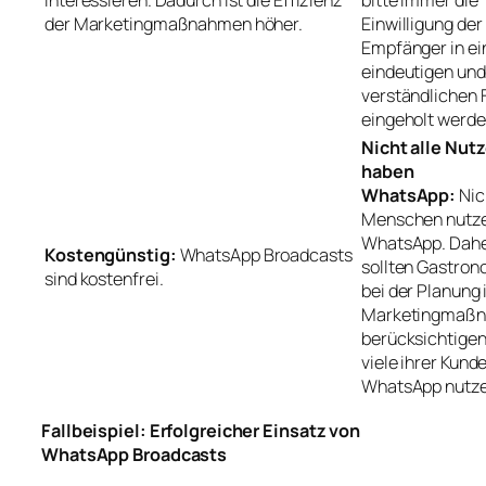
interessieren. Dadurch ist die Effizienz
bitte immer die
der Marketingmaßnahmen höher.
Einwilligung der
Empfänger in ei
eindeutigen und
verständlichen
eingeholt werde
Nicht alle Nutz
haben
WhatsApp:
Nic
Menschen nutz
WhatsApp. Dah
Kostengünstig:
WhatsApp Broadcasts
sollten Gastro
sind kostenfrei.
bei der Planung 
Marketingmaß
berücksichtigen
viele ihrer Kund
WhatsApp nutze
Fallbeispiel: Erfolgreicher Einsatz von
WhatsApp Broadcasts