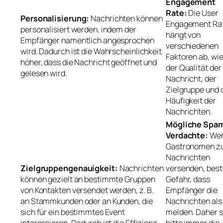
Engagement
Rate:
Die User
Personalisierung:
Nachrichten können
Engagement Ra
personalisiert werden, indem der
hängt von
Empfänger namentlich angesprochen
verschiedenen
wird. Dadurch ist die Wahrscheinlichkeit
Faktoren ab, wie 
höher, dass die Nachricht geöffnet und
der Qualität der
gelesen wird.
Nachricht, der
Zielgruppe und 
Häufigkeit der
Nachrichten.
Mögliche Spa
Verdachte:
We
Gastronomen zu
Nachrichten
Zielgruppengenauigkeit:
Nachrichten
versenden, best
können gezielt an bestimmte Gruppen
Gefahr, dass
von Kontakten versendet werden, z. B.
Empfänger die
an Stammkunden oder an Kunden, die
Nachrichten al
sich für ein bestimmtes Event
melden. Daher s