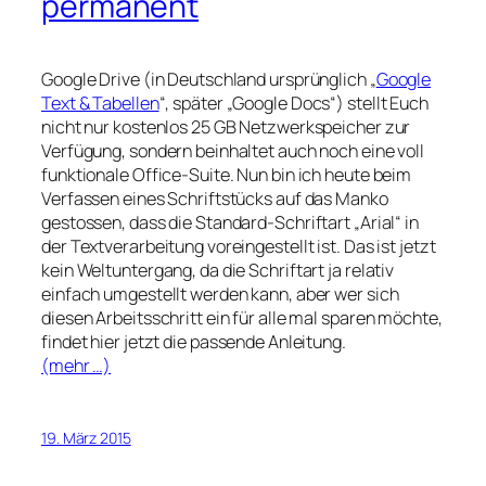
permanent
Google Drive (in Deutschland ursprünglich „
Google
Text & Tabellen
“, später „Google Docs“) stellt Euch
nicht nur kostenlos 25 GB Netzwerkspeicher zur
Verfügung, sondern beinhaltet auch noch eine voll
funktionale Office-Suite. Nun bin ich heute beim
Verfassen eines Schriftstücks auf das Manko
gestossen, dass die Standard-Schriftart „Arial“ in
der Textverarbeitung voreingestellt ist. Das ist jetzt
kein Weltuntergang, da die Schriftart ja relativ
einfach umgestellt werden kann, aber wer sich
diesen Arbeitsschritt ein für alle mal sparen möchte,
findet hier jetzt die passende Anleitung.
(mehr …)
19. März 2015