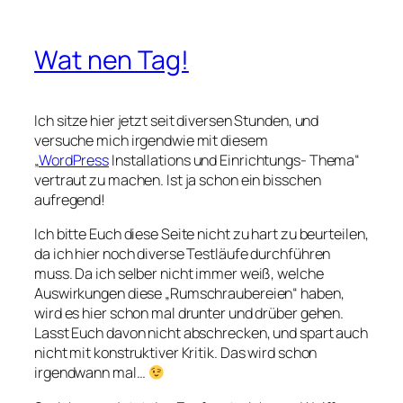
Wat nen Tag!
Ich sitze hier jetzt seit diversen Stunden, und
versuche mich irgendwie mit diesem
„
WordPress
Installations und Einrichtungs- Thema“
vertraut zu machen. Ist ja schon ein bisschen
aufregend!
Ich bitte Euch diese Seite nicht zu hart zu beurteilen,
da ich hier noch diverse Testläufe durchführen
muss. Da ich selber nicht immer weiß, welche
Auswirkungen diese „Rumschraubereien“ haben,
wird es hier schon mal drunter und drüber gehen.
Lasst Euch davon nicht abschrecken, und spart auch
nicht mit konstruktiver Kritik. Das wird schon
irgendwann mal…