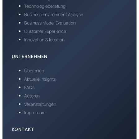
Technologieberatung
Business Environment Analyse
Business Model Evaluation
Customer Experience
Innovation & Ideation
UNTERNEHMEN
Über mich
Aktuelle Insights
FAQs
Autoren
Veranstaltungen
Impressum
KONTAKT