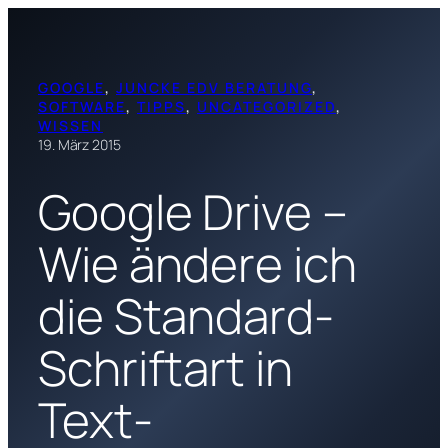
Zum
Inhalt
springen
GOOGLE
, 
JUNCKE EDV BERATUNG
, 
SOFTWARE
, 
TIPPS
, 
UNCATEGORIZED
, 
WISSEN
19. März 2015
Google Drive –
Wie ändere ich
die Standard-
Schriftart in
Text-