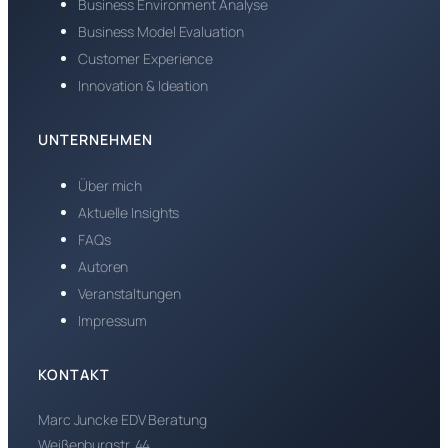
Business Environment Analyse
Business Model Evaluation
Customer Experience
Innovation & Ideation
UNTERNEHMEN
Über mich
Aktuelle Insights
FAQs
Autoren
Veranstaltungen
Impressum
KONTAKT
Marc Juncke EDV Beratung
Weißenburgstr. 44