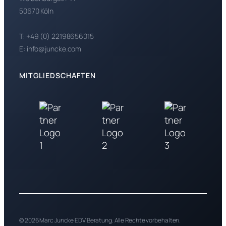
50670 Köln
T: +49 (0) 22198656015
E: info@juncke.com
MITGLIEDSCHAFTEN
© 2026 Marc Juncke EDV Beratung. Alle Rechte vorbehalten.