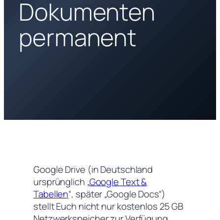
Dokumenten
permanent
Google Drive (in Deutschland
ursprünglich „
Google Text &
Tabellen
“, später „Google Docs“)
stellt Euch nicht nur kostenlos 25 GB
Netzwerkspeicher zur Verfügung,