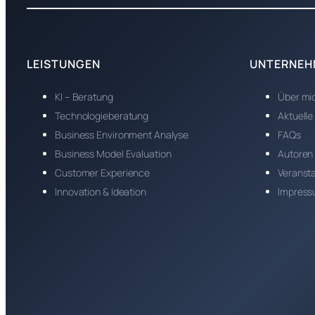
LEISTUNGEN
UNTERNEH
KI – Beratung
Über mi
Technologieberatung
Aktuelle
Business Environment Analyse
FAQs
Business Model Evaluation
Autoren
Customer Experience
Veranst
Innovation & Ideation
Impres