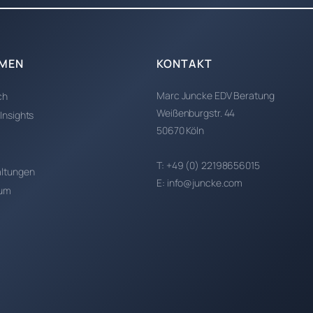
MEN
KONTAKT
Marc Juncke EDV Beratung
ch
Weißenburgstr. 44
 Insights
50670 Köln
T: +49 (0) 22198656015
altungen
E: info@juncke.com
sum