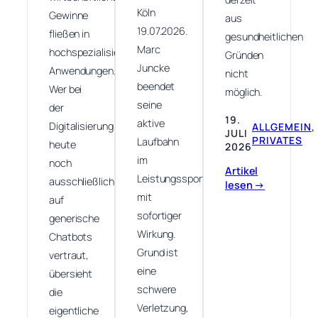
Köln
Gewinne
aus
19.07.2026.
fließen in
gesundheitlichen
Marc
hochspezialisierte
Gründen
Juncke
Anwendungen.
nicht
beendet
Wer bei
möglich.
seine
der
19.
aktive
Digitalisierung
ALLGEMEIN
, 
JULI
PRIVATES
Laufbahn
heute
2026
im
noch
Artikel
Leistungssport
ausschließlich
lesen →
mit
auf
sofortiger
generische
Wirkung.
Chatbots
Grund ist
vertraut,
eine
übersieht
schwere
die
Verletzung,
eigentliche