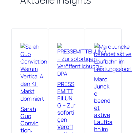
Aktuelle Insights
Marc
PRESS
Junck
EMITT
e
EILUN
beend
G – Zur
et
Sarah
soforti
aktive
Guo
gen
Laufba
Convic
Veröff
hn im
tion: