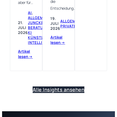
die
aber für…
Entscheidung…
AI
, 
ALLGEMEIN
, 
19.
ALLGEMEIN
, 
21.
JUNCKE EDV
JULI
PRIVATES
JULI
BERATUNG
, 
2026
2026
KI
Artikel
KÜNSTLICHE
lesen →
INTELLIGENZ
Artikel
lesen →
Alle Insights ansehen