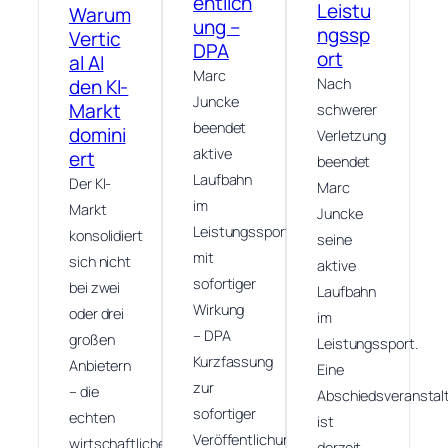
entlich
Leistu
Warum
ung –
ngssp
Vertic
DPA
ort
al AI
Marc
den KI-
Nach
Juncke
Markt
schwerer
beendet
domini
Verletzung
aktive
ert
beendet
Laufbahn
Der KI-
Marc
im
Markt
Juncke
Leistungssport
konsolidiert
seine
mit
sich nicht
aktive
sofortiger
bei zwei
Laufbahn
Wirkung
oder drei
im
– DPA
großen
Leistungssport.
Kurzfassung
Anbietern
Eine
zur
– die
Abschiedsveranstal
sofortiger
echten
ist
Veröffentlichung
wirtschaftlichen
derzeit