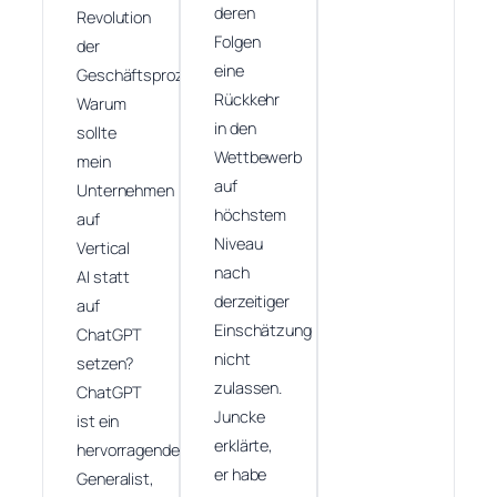
deren
Revolution
Folgen
der
eine
Geschäftsprozesse.
Rückkehr
Warum
in den
sollte
Wettbewerb
mein
auf
Unternehmen
höchstem
auf
Niveau
Vertical
nach
AI statt
derzeitiger
auf
Einschätzung
ChatGPT
nicht
setzen?
zulassen.
ChatGPT
Juncke
ist ein
erklärte,
hervorragender
er habe
Generalist,