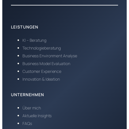
LEISTUNGEN
KI – Beratung
Technologieberatung
Business Environment Analyse
Business Model Evaluation
Customer Experience
Innovation & Ideation
UNTERNEHMEN
Über mich
Aktuelle Insights
FAQs