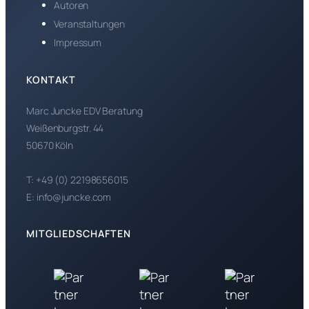
Autoren
Veranstaltungen
Impressum
KONTAKT
Marc Juncke EDV Beratung
Weißenburgstr. 44
50670 Köln
T: +49 (0) 22198656015
E: info@juncke.com
MITGLIEDSCHAFTEN