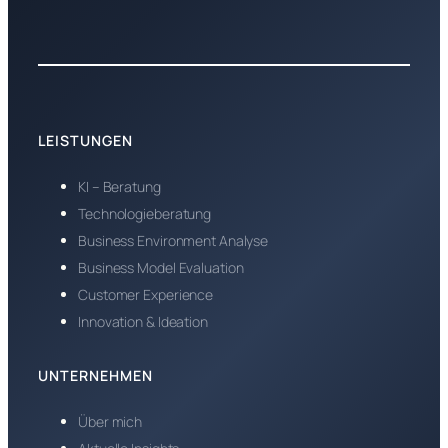
LEISTUNGEN
KI – Beratung
Technologieberatung
Business Environment Analyse
Business Model Evaluation
Customer Experience
Innovation & Ideation
UNTERNEHMEN
Über mich