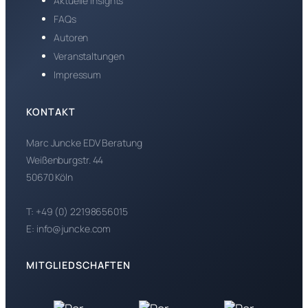
Aktuelle Insights
FAQs
Autoren
Veranstaltungen
Impressum
KONTAKT
Marc Juncke EDV Beratung
Weißenburgstr. 44
50670 Köln
T: +49 (0) 22198656015
E: info@juncke.com
MITGLIEDSCHAFTEN