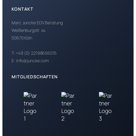
KONTAKT
Marc Juncke EDV Beratung
Weißenburgstr. 44
50670 Köln
T: +49 (0) 22198656015
E: info@juncke.com
MITGLIEDSCHAFTEN