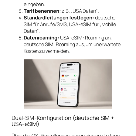
eingeben.
Tarif benennen:
z.B. „USA Daten“.
Standardleitungen festlegen:
deutsche
SIM für Anrufe/SMS, USA‑eSIM für „Mobile
Daten“.
Datenroaming:
USA‑eSIM: Roaming
an
,
deutsche SIM: Roaming
aus
, um unerwartete
Kosten zu vermeiden.
Dual-SIM-Konfiguration (deutsche SIM +
USA‑eSIM)
Über die iOS‑Einstellungen lassen sich pro Leitung