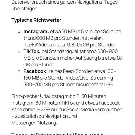
Datenverbrauch eines ganzen Navigations‑Tages
übersteigen.
Typische Richtwerte:
Instagram:
etwa 50 MB in 5 Minuten Scrollen
(rund 600 MB pro Stunde); mit vielen
Reels/Videos bis ca. 0,8–1,5 GB pro Stunde.
TikTok:
bei Standardqualität grob 600–900
MB pro Stunde, in hoher Auflösung bis etwa 1,8
GB pro Stunde.
Facebook:
reines Feed‑Scrollen etwa 100–
150 MB pro Stunde; Video/Live‑Streaming
300–700 MB pro Stunde bis ungefähr 1 GB.
Ein typischer Urlaubstag mit z.B. 30 Minuten
Instagram, 30 Minuten TikTok und etwas Facebook
kann damit 1–2 GB nur für Social Media verbrauchen
– zusätzlich zu Navigation und
Messenger‑Nutzung.