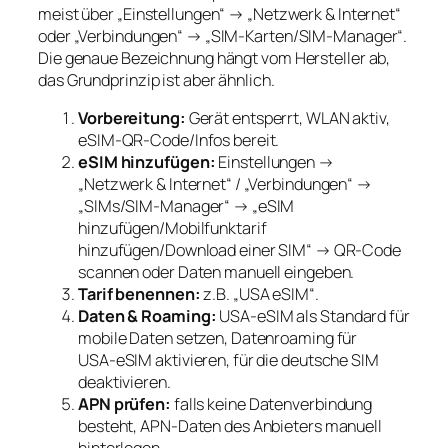
meist über „Einstellungen“ → „Netzwerk & Internet“
oder „Verbindungen“ → „SIM‑Karten/SIM‑Manager“.
Die genaue Bezeichnung hängt vom Hersteller ab,
das Grundprinzip ist aber ähnlich.
Vorbereitung:
Gerät entsperrt, WLAN aktiv,
eSIM‑QR‑Code/Infos bereit.
eSIM hinzufügen:
Einstellungen →
„Netzwerk & Internet“ / „Verbindungen“ →
„SIMs/SIM‑Manager“ → „eSIM
hinzufügen/Mobilfunktarif
hinzufügen/Download einer SIM“ → QR‑Code
scannen oder Daten manuell eingeben.
Tarif benennen:
z.B. „USA eSIM“.
Daten & Roaming:
USA‑eSIM als Standard für
mobile Daten setzen, Datenroaming für
USA‑eSIM aktivieren, für die deutsche SIM
deaktivieren.
APN prüfen:
falls keine Datenverbindung
besteht, APN‑Daten des Anbieters manuell
hinterlegen.