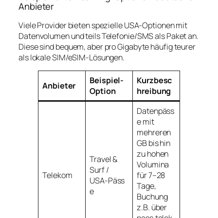
Anbieter
Viele Provider bieten spezielle USA‑Optionen mit
Datenvolumen und teils Telefonie/SMS als Paket an.
Diese sind bequem, aber pro Gigabyte häufig teurer
als lokale SIM/eSIM‑Lösungen.
Beispiel-
Kurzbesc
Anbieter
Option
hreibung
Datenpäss
e mit
mehreren
GB bis hin
zu hohen
Travel &
Volumina
Surf /
Telekom
für 7–28
USA‑Päss
Tage,
e
Buchung
z.B. über