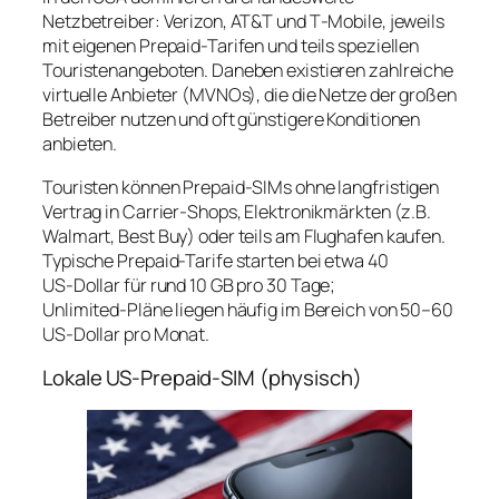
Netzbetreiber: Verizon, AT&T und T‑Mobile, jeweils
mit eigenen Prepaid-Tarifen und teils speziellen
Touristenangeboten. Daneben existieren zahlreiche
virtuelle Anbieter (MVNOs), die die Netze der großen
Betreiber nutzen und oft günstigere Konditionen
anbieten.
Touristen können Prepaid-SIMs ohne langfristigen
Vertrag in Carrier-Shops, Elektronikmärkten (z.B.
Walmart, Best Buy) oder teils am Flughafen kaufen.
Typische Prepaid-Tarife starten bei etwa 40
US‑Dollar für rund 10 GB pro 30 Tage;
Unlimited‑Pläne liegen häufig im Bereich von 50–60
US‑Dollar pro Monat.
Lokale US‑Prepaid-SIM (physisch)