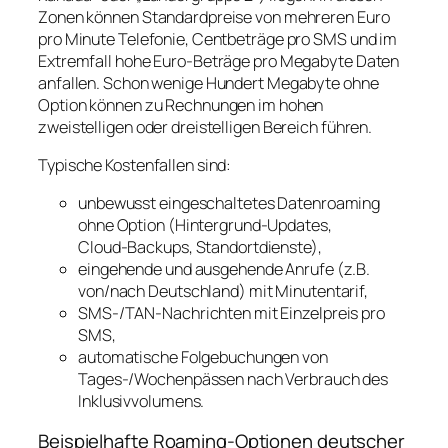
Zonen können Standardpreise von mehreren Euro
pro Minute Telefonie, Centbeträge pro SMS und im
Extremfall hohe Euro‑Beträge pro Megabyte Daten
anfallen. Schon wenige Hundert Megabyte ohne
Option können zu Rechnungen im hohen
zweistelligen oder dreistelligen Bereich führen.
Typische Kostenfallen sind:
unbewusst eingeschaltetes Datenroaming
ohne Option (Hintergrund‑Updates,
Cloud‑Backups, Standortdienste),
eingehende und ausgehende Anrufe (z.B.
von/nach Deutschland) mit Minutentarif,
SMS‑/TAN‑Nachrichten mit Einzelpreis pro
SMS,
automatische Folgebuchungen von
Tages-/Wochenpässen nach Verbrauch des
Inklusivvolumens.
Beispielhafte Roaming-Optionen deutscher