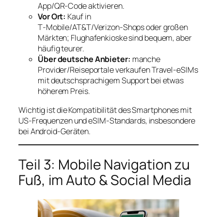
App/QR‑Code aktivieren.
Vor Ort:
Kauf in
T‑Mobile/AT&T/Verizon‑Shops oder großen
Märkten; Flughafenkioske sind bequem, aber
häufig teurer.
Über deutsche Anbieter:
manche
Provider/Reiseportale verkaufen Travel‑eSIMs
mit deutschsprachigem Support bei etwas
höherem Preis.
Wichtig ist die Kompatibilität des Smartphones mit
US‑Frequenzen und eSIM‑Standards, insbesondere
bei Android‑Geräten.
Teil 3: Mobile Navigation zu
Fuß, im Auto & Social Media