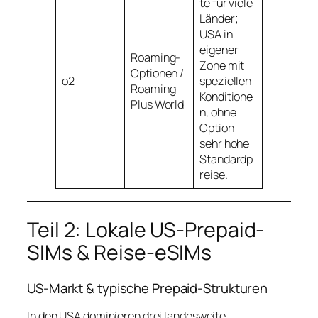
te für viele
Länder;
USA in
eigener
Roaming-
Zone mit
Optionen /
o2
speziellen
Roaming
Konditione
Plus World
n, ohne
Option
sehr hohe
Standardp
reise.
Teil 2: Lokale US‑Prepaid-
SIMs & Reise‑eSIMs
US-Markt & typische Prepaid-Strukturen
In den USA dominieren drei landesweite