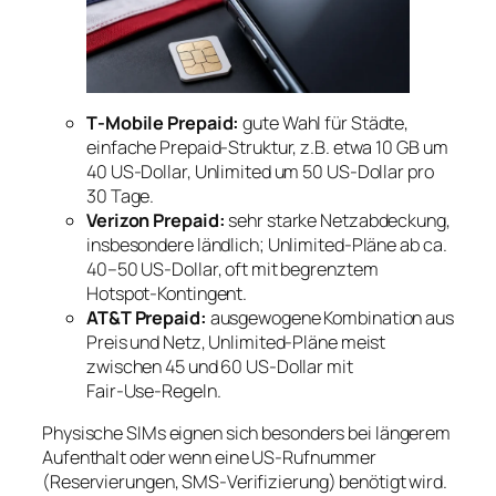
T‑Mobile Prepaid:
gute Wahl für Städte,
einfache Prepaid-Struktur, z.B. etwa 10 GB um
40 US‑Dollar, Unlimited um 50 US‑Dollar pro
30 Tage.
Verizon Prepaid:
sehr starke Netzabdeckung,
insbesondere ländlich; Unlimited‑Pläne ab ca.
40–50 US‑Dollar, oft mit begrenztem
Hotspot‑Kontingent.
AT&T Prepaid:
ausgewogene Kombination aus
Preis und Netz, Unlimited‑Pläne meist
zwischen 45 und 60 US‑Dollar mit
Fair‑Use‑Regeln.
Physische SIMs eignen sich besonders bei längerem
Aufenthalt oder wenn eine US‑Rufnummer
(Reservierungen, SMS‑Verifizierung) benötigt wird.