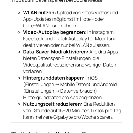
Tipps zum Datensparen bei Social Media
WLAN nutzen:
Upload von Fotos/Videos und
App‑Updates möglichst im Hotel‑ oder
Café‑WLAN durchführen.
Video-Autoplay begrenzen:
In Instagram,
Facebook und TikTok Autoplay für Mobilfunk
deaktivieren oder nur bei WLAN zulassen.
Data-Saver-Modi aktivieren:
Alle drei Apps
bieten Datenspar‑Einstellungen, die
Videoqualität reduzieren und weniger Daten
vorladen.
Hintergrunddaten kappen:
In iOS
(Einstellungen → Mobile Daten) und Android
(Einstellungen → Datenverbrauch)
Hintergrunddaten pro App begrenzen.
Nutzungszeit reduzieren:
Eine Reduktion
von 1 Stunde auf 15–20 Minuten TikTok pro Tag
kann mehrere Gigabyte pro Woche sparen.