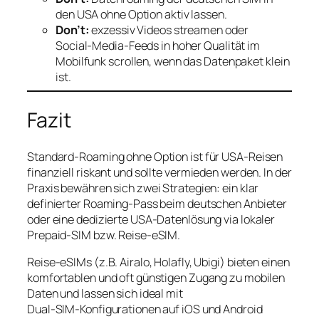
den USA ohne Option aktiv lassen.
Don’t:
exzessiv Videos streamen oder
Social‑Media‑Feeds in hoher Qualität im
Mobilfunk scrollen, wenn das Datenpaket klein
ist.
Fazit
Standard-Roaming ohne Option ist für USA‑Reisen
finanziell riskant und sollte vermieden werden. In der
Praxis bewähren sich zwei Strategien: ein klar
definierter Roaming-Pass beim deutschen Anbieter
oder eine dedizierte USA‑Datenlösung via lokaler
Prepaid‑SIM bzw. Reise‑eSIM.
Reise‑eSIMs (z.B. Airalo, Holafly, Ubigi) bieten einen
komfortablen und oft günstigen Zugang zu mobilen
Daten und lassen sich ideal mit
Dual‑SIM‑Konfigurationen auf iOS und Android