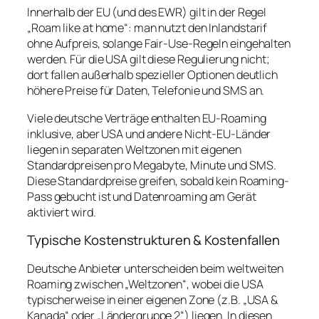
Innerhalb der EU (und des EWR) gilt in der Regel
„Roam like at home“: man nutzt den Inlandstarif
ohne Aufpreis, solange Fair‑Use‑Regeln eingehalten
werden. Für die USA gilt diese Regulierung nicht;
dort fallen außerhalb spezieller Optionen deutlich
höhere Preise für Daten, Telefonie und SMS an.
Viele deutsche Verträge enthalten EU-Roaming
inklusive, aber USA und andere Nicht‑EU‑Länder
liegen in separaten Weltzonen mit eigenen
Standardpreisen pro Megabyte, Minute und SMS.
Diese Standardpreise greifen, sobald kein Roaming-
Pass gebucht ist und Datenroaming am Gerät
aktiviert wird.
Typische Kostenstrukturen & Kostenfallen
Deutsche Anbieter unterscheiden beim weltweiten
Roaming zwischen „Weltzonen“, wobei die USA
typischerweise in einer eigenen Zone (z.B. „USA &
Kanada“ oder „Ländergruppe 2“) liegen. In diesen