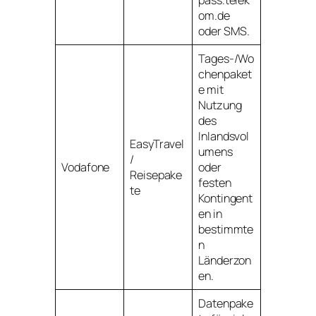
pass.telek
om.de
oder SMS.
Tages-/Wo
chenpaket
e mit
Nutzung
des
Inlandsvol
EasyTravel
umens
/
Vodafone
oder
Reisepake
festen
te
Kontingent
en in
bestimmte
n
Länderzon
en.
Datenpake