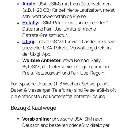
Airalo
:
USA‑eSIMs mit fixen Datenvolumen
(z.B. 1–20 GB) für definierte Laufzeiten, meist
sehr wettbewerbsfähige Preise.
Holafly
:
eSIM‑Pakete mit „unbegrenzten“
Daten und Fair‑Use‑Limits, einfache
Flatrate‑Preisstruktur.
Ubigi
:
Travel‑eSIMs für viele Länder, inklusive
spezieller USA‑Pakete, Verwaltung direkt in
der Ubigi‑App.
Weitere Anbieter:
etwa Nomad, Saily,
ByteSIM; die Unterschiede liegen primär in
Preis, Netzauswahl und Fair‑Use‑Regeln.
Für typische Urlaube (1–3 Wochen, Schwerpunkt
Daten & Messenger-Telefonie) sind Reise‑eSIMs oft
die einfachste und kosteneffizienteste Lösung.
Bezug & Kaufwege
Vorab online:
physische USA‑SIM nach
Deutschland bestellen oder eSIM direkt per