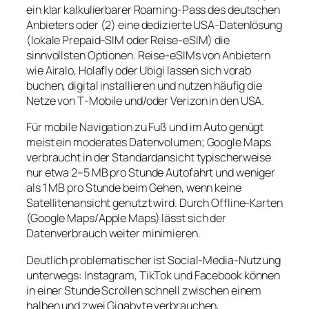
ein klar kalkulierbarer Roaming-Pass des deutschen
Anbieters oder (2) eine dedizierte USA‑Datenlösung
(lokale Prepaid-SIM oder Reise‑eSIM) die
sinnvollsten Optionen. Reise‑eSIMs von Anbietern
wie Airalo, Holafly oder Ubigi lassen sich vorab
buchen, digital installieren und nutzen häufig die
Netze von T‑Mobile und/oder Verizon in den USA.
Für mobile Navigation zu Fuß und im Auto genügt
meist ein moderates Datenvolumen; Google Maps
verbraucht in der Standardansicht typischerweise
nur etwa 2–5 MB pro Stunde Autofahrt und weniger
als 1 MB pro Stunde beim Gehen, wenn keine
Satellitenansicht genutzt wird. Durch Offline-Karten
(Google Maps/Apple Maps) lässt sich der
Datenverbrauch weiter minimieren.
Deutlich problematischer ist Social-Media-Nutzung
unterwegs: Instagram, TikTok und Facebook können
in einer Stunde Scrollen schnell zwischen einem
halben und zwei Gigabyte verbrauchen,