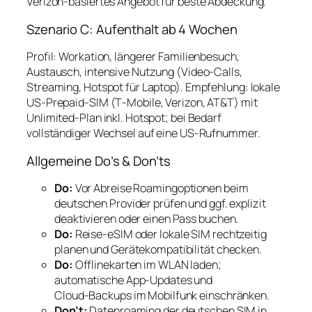
Verizon‑basiertes Angebot für beste Abdeckung.
Szenario C: Aufenthalt ab 4 Wochen
Profil: Workation, längerer Familienbesuch,
Austausch, intensive Nutzung (Video‑Calls,
Streaming, Hotspot für Laptop). Empfehlung: lokale
US‑Prepaid‑SIM (T‑Mobile, Verizon, AT&T) mit
Unlimited‑Plan inkl. Hotspot; bei Bedarf
vollständiger Wechsel auf eine US‑Rufnummer.
Allgemeine Do’s & Don’ts
Do:
Vor Abreise Roamingoptionen beim
deutschen Provider prüfen und ggf. explizit
deaktivieren oder einen Pass buchen.
Do:
Reise‑eSIM oder lokale SIM rechtzeitig
planen und Gerätekompatibilität checken.
Do:
Offlinekarten im WLAN laden;
automatische App‑Updates und
Cloud‑Backups im Mobilfunk einschränken.
Don’t:
Datenroaming der deutschen SIM in