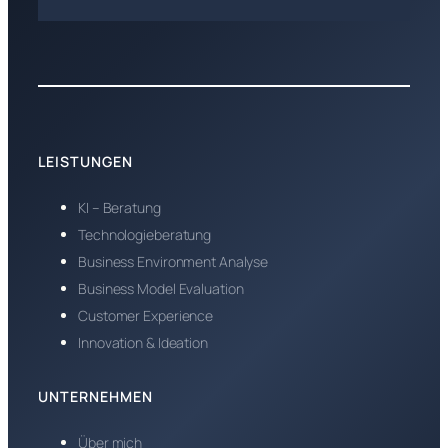
LEISTUNGEN
KI – Beratung
Technologieberatung
Business Environment Analyse
Business Model Evaluation
Customer Experience
Innovation & Ideation
UNTERNEHMEN
Über mich