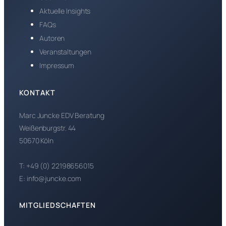
Aktuelle Insights
FAQs
Autoren
Veranstaltungen
Impressum
KONTAKT
Marc Juncke EDV Beratung
Weißenburgstr. 44
50670 Köln
T: +49 (0) 22198656015
E: info@juncke.com
MITGLIEDSCHAFTEN