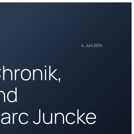
4. Juni 2014
hronik,
nd
Marc Juncke