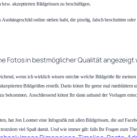
bzw. akzeptierten Bildgrössen zu beschäftigen.
ls Aushängeschild online stehen habt, die pixelig, falsch beschnitten ode
ine Fotos in bestmöglicher Qualität angezeig
reichend, wenn ich wirklich wissen möchte welche Bildgröße für meinen 
kzeptierten Bildgrößen erstellt. Darin könnt Ihr gerne mal rumblättern
n zu bekommen. Anschliessend könnt Ihr dann anhand der Vorlagen entsc
chten, hat Jon Loomer eine Infografik mit allen Bildgrössen, die auf Face
rotzdem viel Spaß damit. Und wie immer gilt: falls Ihr Fragen zum Them