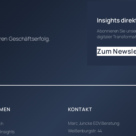
Insights direk
Abonnieren Sie unser
digitaler Transformat
en Geschäftserfolg.
Zum Newsle
MEN
KONTAKT
Marc Juncke EDV Beratung
ch
Weißenburgstr. 44
 Insights