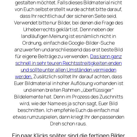
gestalten möchtet. Falls dieses Bildmaterial nicht
von Euch selbst erstellt wurde achtet bitte darauf,
dass Ihr rechtlich auf der sicheren Seite seid.
Verwendet bitte nur Bilder, bei denen die Frage des
Urheberrechts geklärt ist. Denn neben der
landläufigen Meinung ist es nämlich nicht in
Ordnung, einfach die Google-Bilder-Suche
anzuwerfen und anschliessend das erst beste Bild
für eigene Beiträge zu verwenden.
Das kann ganz
schnell in sehr teuren Rechtsstreitigkeiten enden
und sollte unter allen Umständen vermieden
werden.
Zusätzlich solltet Ihr darauf achten, dass
Euer Bildmaterial in hoher Auflösung vorhanden ist
und einen breiten Rahmen „überflüssiger“
Bildelemente hat. Denn im Prozess des Zuschnitts
wird, wie der Name es ja schon sagt, Euer Bild
beschnitten. Ich empfehle Euch da einfach mal
etwas rumzuspielen, dann kriegt Ihr den passenden
Dreh schon raus.
Ein paar Klicks später sind die fertigen Bilder