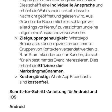
Dies schafft eine
individuelle Ansprache
und
erhöht die Wahrscheinlichkeit, dass die
Nachricht geöffnet und gelesen wird. Aus
Gründen der Bequemlichkeit schlagen wir
allerdings vor hierauf zu verzichten und eine
allgemeine Ansprache zu verwenden.
Zielgruppengenauigkeit:
WhatsApp
Broadcasts können gezielt an bestimmte
Gruppen von Kontakten versendet werden, z.
B. an Stammkunden oder an Kunden, die sich
für ein bestimmtes Event interessieren. Dies
erhöht die
Effizienz der
Marketingmaßnahmen
.
Kostengünstig:
WhatsApp Broadcasts
sind
kostenfrei
.
Schritt-für-Schritt-Anleitung für Android und
iOS
Android