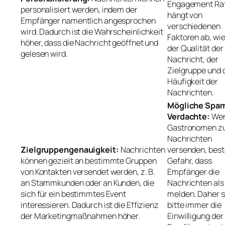
Engagement Ra
personalisiert werden, indem der
hängt von
Empfänger namentlich angesprochen
verschiedenen
wird. Dadurch ist die Wahrscheinlichkeit
Faktoren ab, wie 
höher, dass die Nachricht geöffnet und
der Qualität der
gelesen wird.
Nachricht, der
Zielgruppe und 
Häufigkeit der
Nachrichten.
Mögliche Spa
Verdachte:
We
Gastronomen zu
Nachrichten
Zielgruppengenauigkeit:
Nachrichten
versenden, best
können gezielt an bestimmte Gruppen
Gefahr, dass
von Kontakten versendet werden, z. B.
Empfänger die
an Stammkunden oder an Kunden, die
Nachrichten al
sich für ein bestimmtes Event
melden. Daher s
interessieren. Dadurch ist die Effizienz
bitte immer die
der Marketingmaßnahmen höher.
Einwilligung der