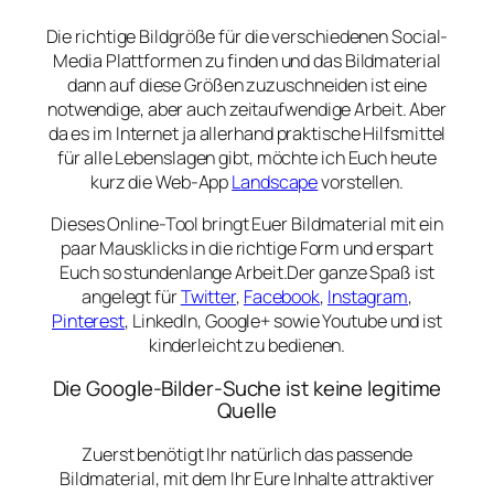
Die richtige Bildgröße für die verschiedenen Social-
Media Plattformen zu finden und das Bildmaterial
dann auf diese Größen zuzuschneiden ist eine
notwendige, aber auch zeitaufwendige Arbeit. Aber
da es im Internet ja allerhand praktische Hilfsmittel
für alle Lebenslagen gibt, möchte ich Euch heute
kurz die Web-App
Landscape
vorstellen.
Dieses Online-Tool bringt Euer Bildmaterial mit ein
paar Mausklicks in die richtige Form und erspart
Euch so stundenlange Arbeit.Der ganze Spaß ist
angelegt für
Twitter
,
Facebook
,
Instagram
,
Pinterest
, LinkedIn, Google+ sowie Youtube und ist
kinderleicht zu bedienen.
Die Google-Bilder-Suche ist keine legitime
Quelle
Zuerst benötigt Ihr natürlich das passende
Bildmaterial, mit dem Ihr Eure Inhalte attraktiver