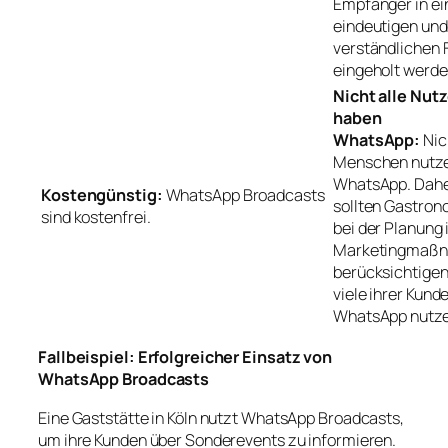
Empfänger in ei
eindeutigen und
verständlichen
eingeholt werde
Nicht alle Nutz
haben
WhatsApp:
Nic
Menschen nutz
WhatsApp. Dah
Kostengünstig:
WhatsApp Broadcasts
sollten Gastro
sind kostenfrei.
bei der Planung 
Marketingmaß
berücksichtigen
viele ihrer Kund
WhatsApp nutze
Fallbeispiel: Erfolgreicher Einsatz von
WhatsApp Broadcasts
Eine Gaststätte in Köln nutzt WhatsApp Broadcasts,
um ihre Kunden über Sonderevents zu informieren.