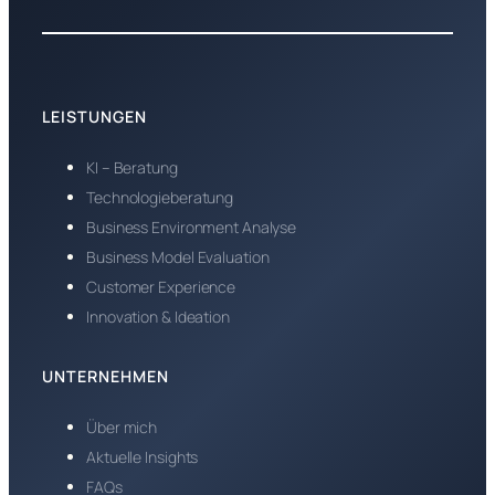
LEISTUNGEN
KI – Beratung
Technologieberatung
Business Environment Analyse
Business Model Evaluation
Customer Experience
Innovation & Ideation
UNTERNEHMEN
Über mich
Aktuelle Insights
FAQs