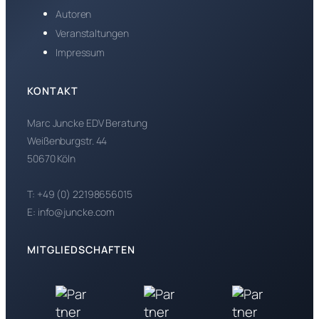
Autoren
Veranstaltungen
Impressum
KONTAKT
Marc Juncke EDV Beratung
Weißenburgstr. 44
50670 Köln
T: +49 (0) 22198656015
E: info@juncke.com
MITGLIEDSCHAFTEN