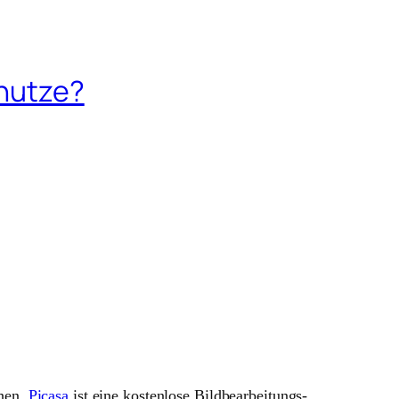
 nutze?
chen.
Picasa
ist eine kostenlose Bildbearbeitungs-