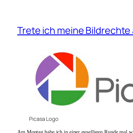
Trete ich meine Bildrechte
Picasa Logo
Am Montag habe ich in einer geselligen Runde mal w