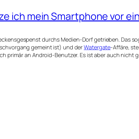
ze ich mein Smartphone vor ei
reckensgespenst durchs Medien-Dorf getrieben. Das so
Löschvorgang gemeint ist) und der
Watergate
-Affäre, st
ich primär an Android-Benutzer. Es ist aber auch nicht