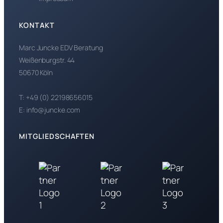
KONTAKT
Marc Juncke EDV Beratung
Weißenburgstr. 44
50670 Köln
T: +49 (0) 22198656015
E: info@juncke.com
MITGLIEDSCHAFTEN