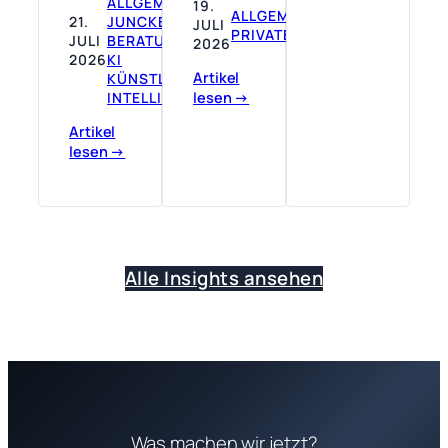
ALLGEMEIN
, 
19.
ALLGEMEIN
, 
21.
JUNCKE EDV
JULI
PRIVATES
JULI
BERATUNG
, 
2026
2026
KI
Artikel
KÜNSTLICHE
lesen →
INTELLIGENZ
Artikel
lesen →
Alle Insights ansehen
Was machen wir jetzt?