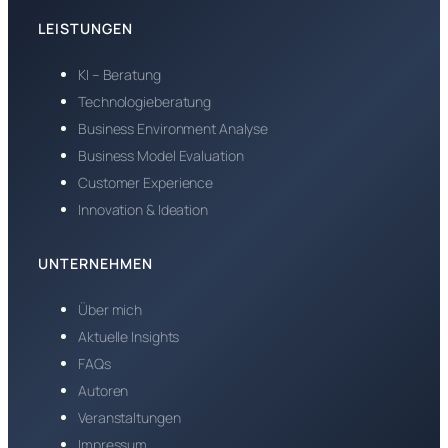
LEISTUNGEN
KI – Beratung
Technologieberatung
Business Environment Analyse
Business Model Evaluation
Customer Experience
Innovation & Ideation
UNTERNEHMEN
Über mich
Aktuelle Insights
FAQs
Autoren
Veranstaltungen
Impressum