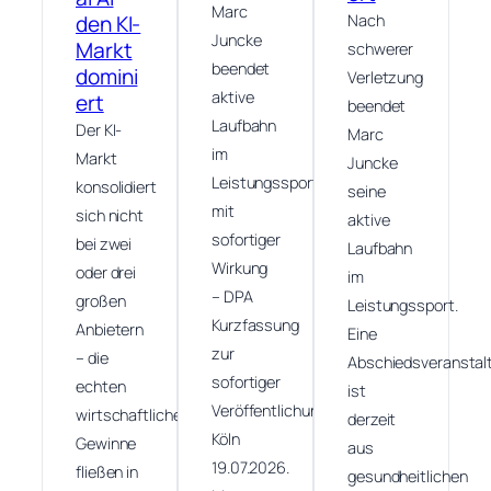
Marc
den KI-
Nach
Juncke
Markt
schwerer
beendet
domini
Verletzung
aktive
ert
beendet
Laufbahn
Der KI-
Marc
im
Markt
Juncke
Leistungssport
konsolidiert
seine
mit
sich nicht
aktive
sofortiger
bei zwei
Laufbahn
Wirkung
oder drei
im
– DPA
großen
Leistungssport.
Kurzfassung
Anbietern
Eine
zur
– die
Abschiedsveranstal
sofortiger
echten
ist
Veröffentlichung
wirtschaftlichen
derzeit
Köln
Gewinne
aus
19.07.2026.
fließen in
gesundheitlichen