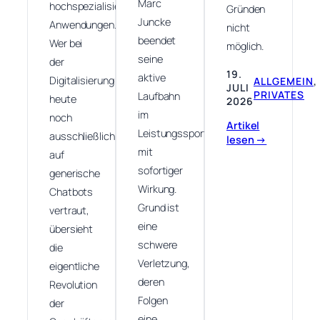
Marc
hochspezialisierte
Gründen
Juncke
Anwendungen.
nicht
beendet
Wer bei
möglich.
seine
der
19.
aktive
Digitalisierung
ALLGEMEIN
, 
JULI
PRIVATES
Laufbahn
heute
2026
im
noch
Artikel
Leistungssport
ausschließlich
lesen →
mit
auf
sofortiger
generische
Wirkung.
Chatbots
Grund ist
vertraut,
eine
übersieht
schwere
die
Verletzung,
eigentliche
deren
Revolution
Folgen
der
eine