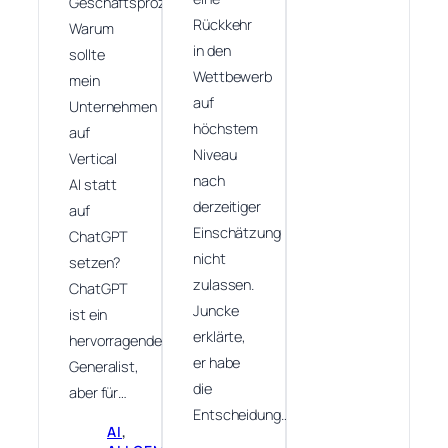
Geschäftsprozesse.
Rückkehr
Warum
in den
sollte
Wettbewerb
mein
auf
Unternehmen
höchstem
auf
Niveau
Vertical
nach
AI statt
derzeitiger
auf
Einschätzung
ChatGPT
nicht
setzen?
zulassen.
ChatGPT
Juncke
ist ein
erklärte,
hervorragender
er habe
Generalist,
die
aber für…
Entscheidung…
AI
, 